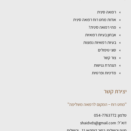
רפואה סינית
אודות מחט רוח רפואה סינית
מהי רפואה סינית?
אבחון בעיות רפואיות
בעיות רפואיות נפוצות
סוגי טיפולים
צור קשר
הצהרת נגישות
מדיניות ופרטיות
יצירת קשר
"מחט רוח – המקום לרפואה משלימה"
טלפון:
054-7763772
דוא״ל:
shaidvds@gmail.com
סניף ירושלים: רחוב דוסתאי 11 , ירושלים