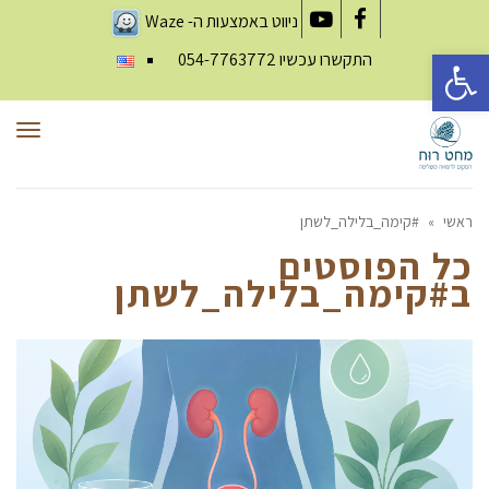
ניווט באמצעות ה-
Waze
YouTube
Facebook
פתח סרגל נגישות
התקשרו עכשיו
054-7763772
תפר
ראשי
»
#קימה_בלילה_לשתן
כל הפוסטים
ב
#קימה_בלילה_לשתן