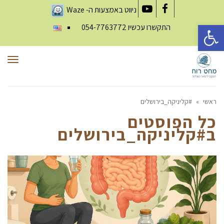
ניווט באמצעות ה-
Waze
YouTube
Facebook
פתח סרגל נגישות
התקשרו עכשיו
054-7763772
תפר
ראשי
»
#קליניקה_בירושלים
כל הפוסטים
ב
#קליניקה_בירושלים