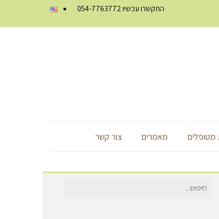
התקשרו עכשיו
054-7763772
מטופלים
מאמרים
צור קשר
חיפוש
עבור: