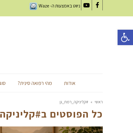
ניווט באמצעות ה-
Waze
YouTube
Facebook
פתח סרגל נגישות
אודות
מהי רפואה סינית?
סוג
ראשי
»
#קליניקה_רמת_גן
כל הפוסטים ב
#קליניקה