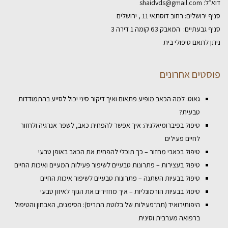
דוא״ל:
shaidvds@gmail.com
סניף ירושלים: רחוב דוסתאי 11 , ירושלים
סניף גבעתיים: המאבק 63 קומה 1 דירה 3
ניתן לתאם טיפולי בית
פוסטים אחרונים
גאוט: למה הכאב מופיע פתאום ואיך דיקור סיני יכול לסייע בהתמודדות
טבעית?
טיפול בפיברומיאלגיה: איך אפשר להפחית כאב, לשפר אנרגיה ולחזור
לחיים פעילים
טיפול בכאבי מחזור – כך תוכלי להפחית את הכאב באופן טבעי
טיפול בעצירות – פתרונות טבעיים לשיפור פעילות המעיים ואיכות החיים
טיפול בבעיות השתנה – פתרונות טבעיים לשיפור איכות החיים
טיפול בבעיות הורמונליות – איך מחזירים את הגוף לאיזון טבעי
היפותירואיד (תת־פעילות של בלוטת התריס): הסימנים, האבחון והטיפול
ברפואה מערבית וסינית