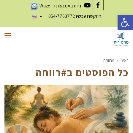
ניווט באמצעות ה-
Waze
YouTube
Facebook
פתח סרגל נגישות
התקשרו עכשיו
054-7763772
תפר
ראשי
»
#רווחה
כל הפוסטים ב
#רווחה