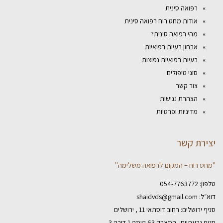
רפואה סינית
אודות מחט רוח רפואה סינית
מהי רפואה סינית?
אבחון בעיות רפואיות
בעיות רפואיות נפוצות
סוגי טיפולים
צור קשר
הצהרת נגישות
מדיניות ופרטיות
יצירת קשר
"מחט רוח – המקום לרפואה משלימה"
טלפון:
054-7763772
דוא״ל:
shaidvds@gmail.com
סניף ירושלים: רחוב דוסתאי 11 , ירושלים
סניף גבעתיים: המאבק 63 קומה 1 דירה 3