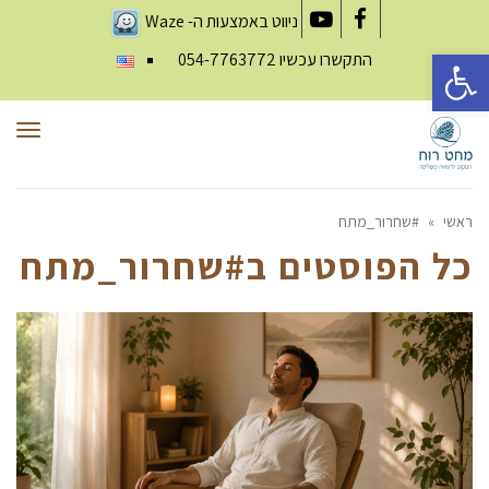
ניווט באמצעות ה-
Waze
YouTube
Facebook
פתח סרגל נגישות
התקשרו עכשיו
054-7763772
תפר
ראשי
»
#שחרור_מתח
כל הפוסטים ב
#שחרור_מתח