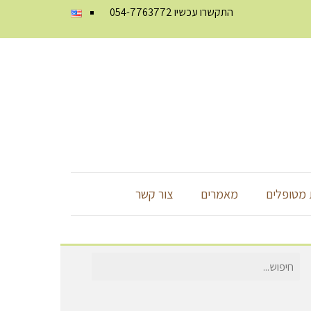
התקשרו עכשיו
054-7763772
מטופלים
מאמרים
צור קשר
חיפוש
עבור: