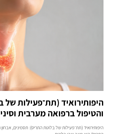
היפותירואיד (תת־פעילות של ב
והטיפול ברפואה מערבית וסיני
היפותירואיד (תת־פעילות של בלוטת התריס): תסמינים, אבחון 