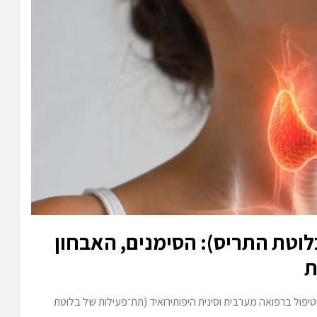
לוטת התריס): הסימנים, האבחון
ת
וטיפול ברפואה מערבית וסינית היפותירואיד (תת־פעילות של בלוטת