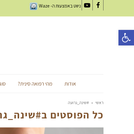
ניווט באמצעות ה-
Waze
YouTube
Facebook
פתח סרגל נגישות
אודות
מהי רפואה סינית?
סוג
ראשי
»
#שינה_גרועה
כל הפוסטים ב
#שינה_גר