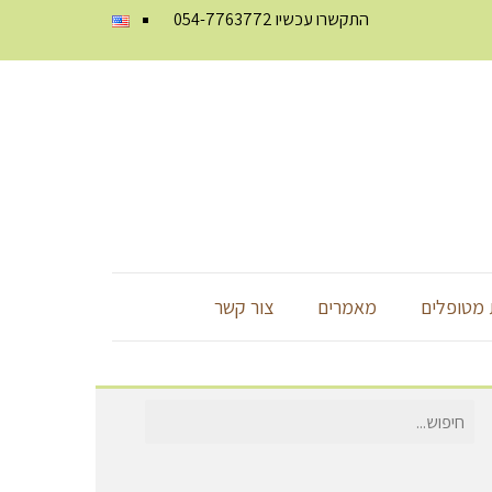
התקשרו עכשיו
054-7763772
מטופלים
מאמרים
צור קשר
חיפוש
עבור: