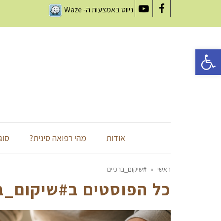
ניווט באמצעות ה-
Waze
YouTube
Facebook
פתח סרגל נגישות
אודות
מהי רפואה סינית?
סוג
ראשי
»
#שיקום_ברכיים
כל הפוסטים ב
#שיקום_ב