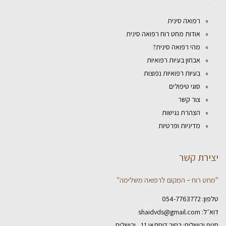
רפואה סינית
אודות מחט רוח רפואה סינית
מהי רפואה סינית?
אבחון בעיות רפואיות
בעיות רפואיות נפוצות
סוגי טיפולים
צור קשר
הצהרת נגישות
מדיניות ופרטיות
יצירת קשר
"מחט רוח – המקום לרפואה משלימה"
טלפון:
054-7763772
דוא״ל:
shaidvds@gmail.com
סניף ירושלים: רחוב דוסתאי 11 , ירושלים