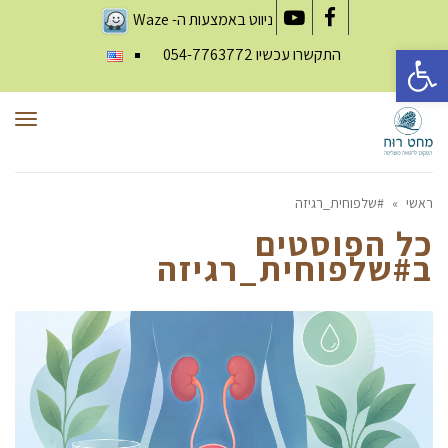
ניווט באמצעות ה-
Waze
YouTube
Facebook
פתח סרגל נגישות
התקשרו עכשיו
054-7763772
תפר
ראשי
»
#שלפוחית_רגיזה
כל הפוסטים
ב
#שלפוחית_רגיזה