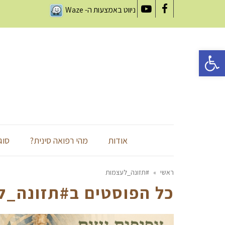
ניווט באמצעות ה-
Waze
YouTube
Facebook
פתח סרגל נגישות
אודות
מהי רפואה סינית?
סוג
ראשי
»
#תזונה_לעצמות
כל הפוסטים ב
#תזונה_ל