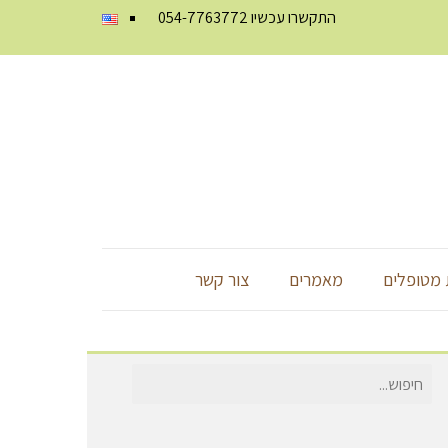
התקשרו עכשיו
054-7763772
מטופלים
מאמרים
צור קשר
חיפוש
עבור: