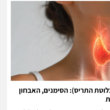
לוטת התריס): הסימנים, האבחון
ת