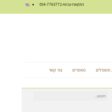
התקשרו עכשיו
054-7763772
מטופלים
מאמרים
צור קשר
חיפוש
עבור: