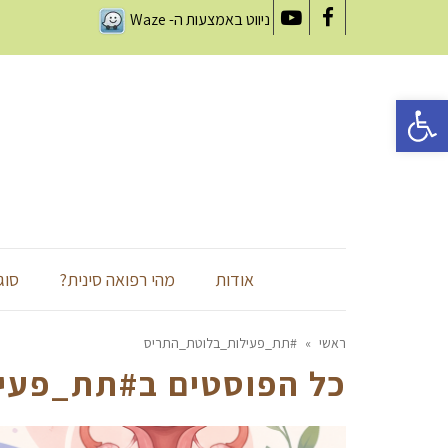
ניווט באמצעות ה-
Waze
YouTube
Facebook
פתח סרגל נגישות
אודות
מהי רפואה סינית?
סוג
ראשי
»
#תת_פעילות_בלוטת_התריס
כל הפוסטים ב
#תת_פעיל