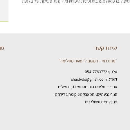
וטיפול ברפואה מערבית וסינית היפותירואיד (תת־פעילות של בלוטת
יצירת קשר
פו
"מחט רוח – המקום לרפואה משלימה"
טלפון:
054-7763772
דוא״ל:
shaidvds@gmail.com
סניף ירושלים: רחוב דוסתאי 11 , ירושלים
סניף גבעתיים: המאבק 63 קומה 1 דירה 3
ניתן לתאם טיפולי בית