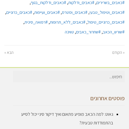
#כאבים_בשרירים
,
#כאבים_ודלקות
,
#כאבים_ודלקות_בגוף
,
#כאבים_וטיפול_טבעי
,
#כאבים_וסטרס
,
#כאבים_ועייפות
,
#כאבים_כרוניים
,
#כאבים_כרוניים_טיפול
,
#כאבים_ללא_תרופות
,
#רפואה_סינית
,
#שורש_הכאב
,
#שחרור_כאבים
,
טווינה
« הקודם
הבא »
חיפוש
עבור:
פוסטים אחרונים
גאוט: למה הכאב מופיע פתאום ואיך דיקור סיני יכול לסייע
בהתמודדות טבעית?