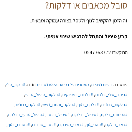
סובל מכאבים או דלקות?
זה הזמן להקשיב לגוף ולטפל בצורה עמוקה וטבעית.
קבע טיפול והתחל להרגיש שינוי אמיתי.
התקשרו 0547763772
פורסם ב:
בעיות נפוצות
,
מאמרים על רפואה אלטרנטיבית
תגיות:
#דיקור_סיני
,
#דיקור_סיני_דלקות
,
#דלקות_במפרקים
,
#דלקות_טיפול_טבעי
,
#דלקות_כרוניות
,
#דלקת_בגוף
,
#דלקת_ומתח_נפשי
,
#דלקת_כרונית
,
#הפחתת_דלקת
,
#טיפול_בדלקות
,
#טיפול_בכאב
,
#טיפול_טבעי_בדלקת
,
#כאב_ודלקת
,
#כאבי_גוף
,
#כאבי_מפרקים
,
#כאבי_שרירים
,
#כאבים_בגוף
,