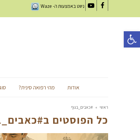
ניווט באמצעות ה-
Waze
YouTube
Facebook
פתח סרגל נגישות
אודות
מהי רפואה סינית?
סוג
ראשי
»
#כאבים_בגוף
כל הפוסטים ב
#כאבים_ב