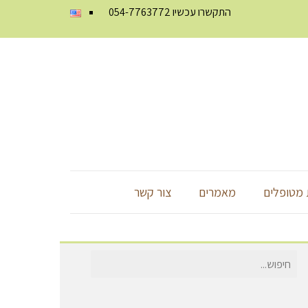
התקשרו עכשיו
054-7763772
מטופלים
מאמרים
צור קשר
חיפוש
עבור: