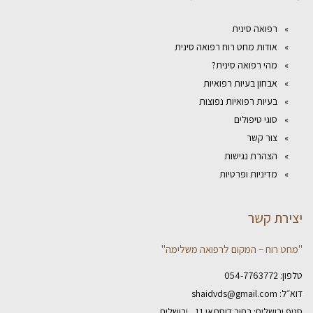
רפואה סינית
אודות מחט רוח רפואה סינית
מהי רפואה סינית?
אבחון בעיות רפואיות
בעיות רפואיות נפוצות
סוגי טיפולים
צור קשר
הצהרת נגישות
מדיניות ופרטיות
יצירת קשר
"מחט רוח – המקום לרפואה משלימה"
טלפון:
054-7763772
דוא״ל:
shaidvds@gmail.com
סניף ירושלים: רחוב דוסתאי 11 , ירושלים