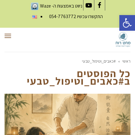
ניווט באמצעות ה-
Waze
YouTube
Facebook
פתח סרגל נגישות
התקשרו עכשיו
054-7763772
תפר
ראשי
»
#כאבים_וטיפול_טבעי
כל הפוסטים
ב
#כאבים_וטיפול_טבעי