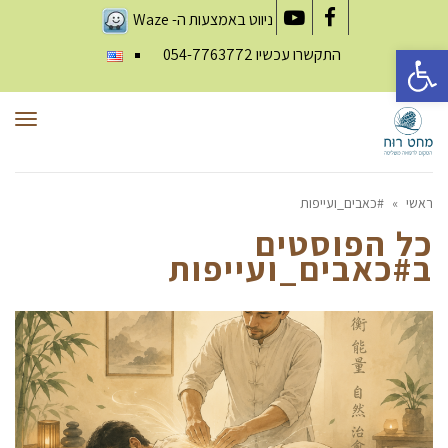
ניווט באמצעות ה-
Waze
YouTube
Facebook
פתח סרגל נגישות
התקשרו עכשיו
054-7763772
תפר
ראשי
»
#כאבים_ועייפות
כל הפוסטים
ב
#כאבים_ועייפות