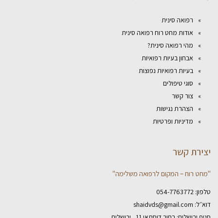
רפואה סינית
אודות מחט רוח רפואה סינית
מהי רפואה סינית?
אבחון בעיות רפואיות
בעיות רפואיות נפוצות
סוגי טיפולים
צור קשר
הצהרת נגישות
מדיניות ופרטיות
יצירת קשר
"מחט רוח – המקום לרפואה משלימה"
טלפון:
054-7763772
דוא״ל:
shaidvds@gmail.com
סניף ירושלים: רחוב דוסתאי 11 , ירושלים