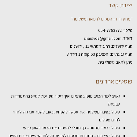
יצירת קשר
"מחט רוח – המקום לרפואה משלימה"
טלפון:
054-7763772
דוא״ל:
shaidvds@gmail.com
סניף ירושלים: רחוב דוסתאי 11 , ירושלים
סניף גבעתיים: המאבק 63 קומה 1 דירה 3
ניתן לתאם טיפולי בית
פוסטים אחרונים
גאוט: למה הכאב מופיע פתאום ואיך דיקור סיני יכול לסייע בהתמודדות
טבעית?
טיפול בפיברומיאלגיה: איך אפשר להפחית כאב, לשפר אנרגיה ולחזור
לחיים פעילים
טיפול בכאבי מחזור – כך תוכלי להפחית את הכאב באופן טבעי
טיפול בעצירות – פתרונות טבעיים לשיפור פעילות המעיים ואיכות החיים