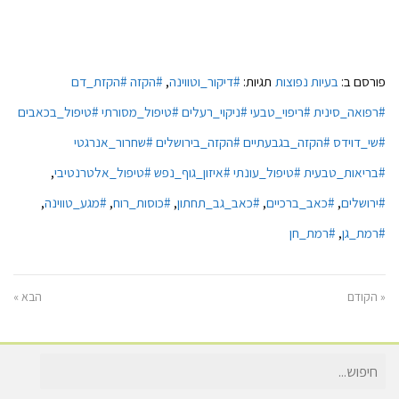
פורסם ב:
בעיות נפוצות
תגיות:
#דיקור_וטווינה
,
#הקזה #הקזת_דם
#רפואה_סינית #ריפוי_טבעי #ניקוי_רעלים #טיפול_מסורתי #טיפול_בכאבים
#שי_דוידס #הקזה_בגבעתיים #הקזה_בירושלים #שחרור_אנרגטי
#בריאות_טבעית #טיפול_עונתי #איזון_גוף_נפש #טיפול_אלטרנטיבי
,
#ירושלים
,
#כאב_ברכיים
,
#כאב_גב_תחתון
,
#כוסות_רוח
,
#מגע_טווינה
,
#רמת_גן
,
#רמת_חן
« הקודם
הבא »
חיפוש
עבור: