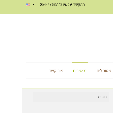
התקשרו עכשיו
054-7763772
מטופלים
מאמרים
צור קשר
חיפוש
עבור: